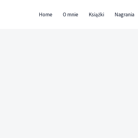
Przejdź
do
Home
O mnie
Książki
Nagrania
treści