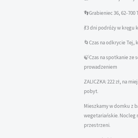
👣Grabieniec 36, 62-700
💃3 dni podróży w kręgu 
🌀Czas na odkrycie Tej, kt
🍃Czas na spotkanie ze
prowadzeniem
ZALICZKA: 222 zł, na miej
pobyt.
Mieszkamy w domku z ba
wegetariańskie. Nocleg
przestrzeni.