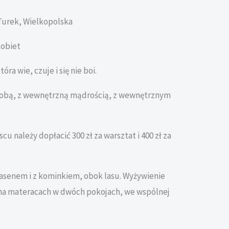
 Turek, Wielkopolska
kobiet
óra wie, czuje i się nie boi.
 sobą, z wewnętrzną mądrością, z wewnętrznym
scu należy dopłacić 300 zł za warsztat i 400 zł za
senem i z kominkiem, obok lasu. Wyżywienie
 na materacach w dwóch pokojach, we wspólnej