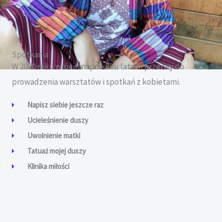
Spotkania
W 2020 roku wróciłam po kilku latach przerwy do
prowadzenia warsztatów i spotkań z kobietami.
Napisz siebie jeszcze raz
Ucieleśnienie duszy
Uwolnienie matki
Tatuaż mojej duszy
Klinika miłości