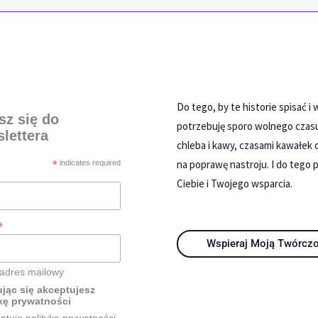
Do tego, by te historie spisać i
sz się do
potrzebuję sporo wolnego czas
lettera
chleba i kawy, czasami kawałek 
na poprawę nastroju. I do tego 
*
indicates required
Ciebie i Twojego wsparcia.
*
Wspieraj Moją Twórcz
 adres mailowy
jąc się akceptujesz
kę prywatności