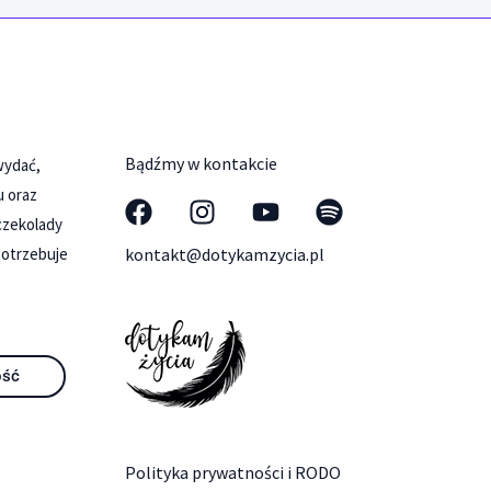
Bądźmy w kontakcie
 wydać,
u oraz
czekolady
potrzebuje
kontakt@dotykamzycia.pl
ość
Polityka prywatności i RODO