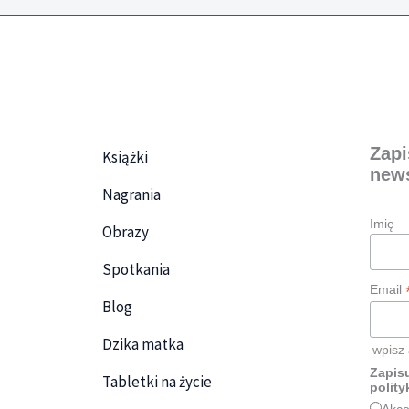
Zapi
Książki
news
Nagrania
Imię
Obrazy
Spotkania
Email
Blog
Dzika matka
wpisz
Zapisu
Tabletki na życie
polity