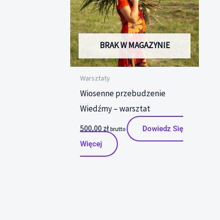
BRAK W MAGAZYNIE
Warsztaty
Wiosenne przebudzenie
Wiedźmy – warsztat
500,00
zł
Dowiedz Się
brutto
Więcej