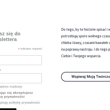
Do tego, by te historie spisać i
sz się do
potrzebuję sporo wolnego czas
lettera
chleba i kawy, czasami kawałek 
na poprawę nastroju. I do tego 
*
indicates required
Ciebie i Twojego wsparcia.
*
Wspieraj Moją Twórcz
 adres mailowy
jąc się akceptujesz
kę prywatności
ptuję politykę prywatności