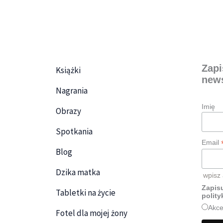
Zapi
Książki
news
Nagrania
Imię
Obrazy
Spotkania
Email
Blog
Dzika matka
wpisz
Zapisu
Tabletki na życie
polity
Akce
Fotel dla mojej żony