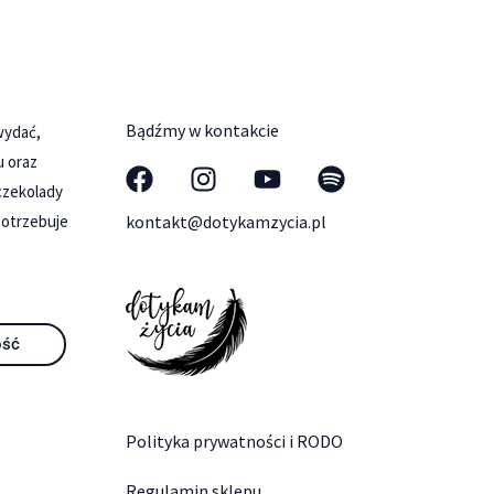
Bądźmy w kontakcie
 wydać,
u oraz
czekolady
potrzebuje
kontakt@dotykamzycia.pl
ość
Polityka prywatności i RODO
Regulamin sklepu