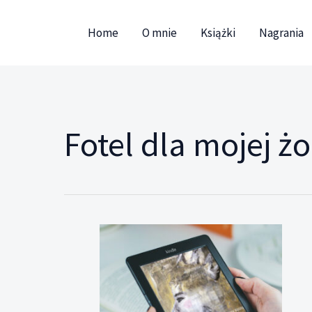
Przejdź
do
Home
O mnie
Książki
Nagrania
treści
Fotel dla mojej ż