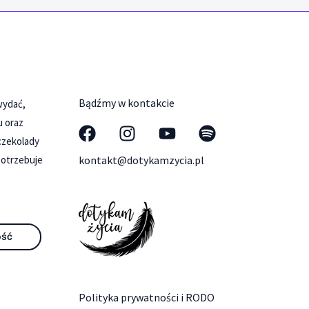
Bądźmy w kontakcie
 wydać,
u oraz
czekolady
potrzebuje
kontakt@dotykamzycia.pl
ość
Polityka prywatności i RODO