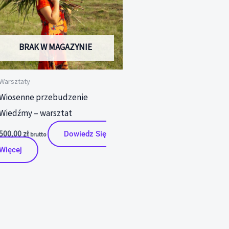
BRAK W MAGAZYNIE
Warsztaty
Wiosenne przebudzenie
Wiedźmy – warsztat
500,00
zł
Dowiedz Się
brutto
Więcej