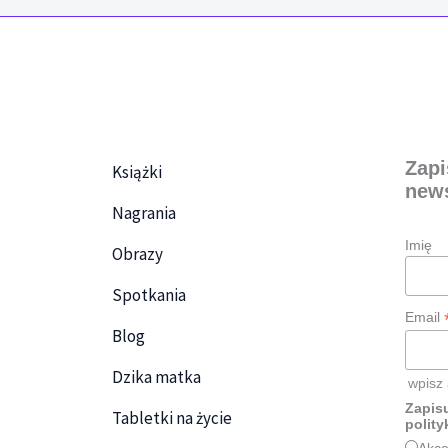
Zapi
Książki
news
Nagrania
Imię
Obrazy
Spotkania
Email
Blog
Dzika matka
wpisz
Zapisu
Tabletki na życie
polity