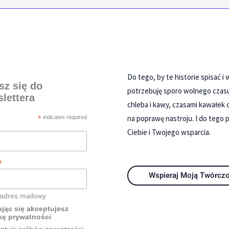
Do tego, by te historie spisać i
sz się do
potrzebuję sporo wolnego czas
lettera
chleba i kawy, czasami kawałek 
na poprawę nastroju. I do tego 
*
indicates required
Ciebie i Twojego wsparcia.
*
Wspieraj Moją Twórcz
 adres mailowy
jąc się akceptujesz
kę prywatności