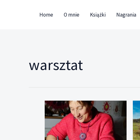
Przejdź
do
Home
O mnie
Książki
Nagrania
treści
warsztat