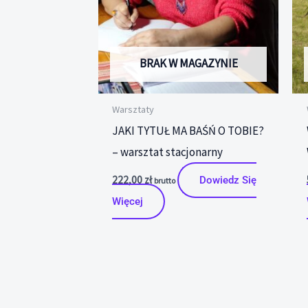
BRAK W MAGAZYNIE
Warsztaty
JAKI TYTUŁ MA BAŚŃ O TOBIE?
– warsztat stacjonarny
222,00
zł
Dowiedz Się
brutto
Więcej